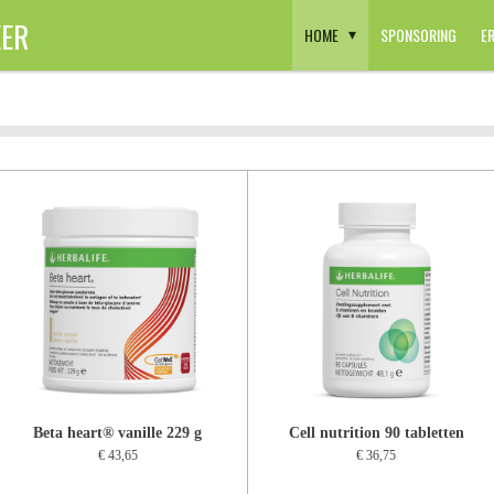
ER
HOME
SPONSORING
E
Beta heart® vanille 229 g
Cell nutrition 90 tabletten
€ 43,65
€ 36,75