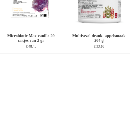
Microbiotic Max vanille 20
Multivezel drank. appelsmaak
zakjes van 2 gr
204 g
€ 48,45
€ 33,10