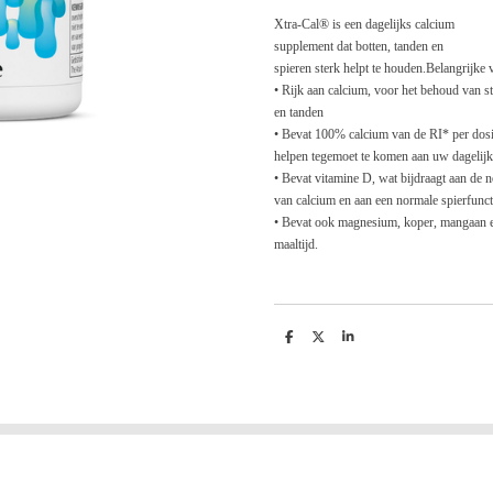
Xtra-Cal® is een dagelijks calcium
supplement dat botten, tanden en
spieren sterk helpt te houden.
Belangrijke 
• Rijk aan calcium, voor het behoud van st
en tanden
• Bevat 100% calcium van de RI* per dosi
helpen tegemoet te komen aan uw dagelijk
• Bevat vitamine D, wat bijdraagt aan de
van calcium en aan een normale spierfunct
• Bevat ook magnesium, koper, mangaan 
maaltijd.
D
D
S
e
e
h
l
e
a
e
l
r
n
e