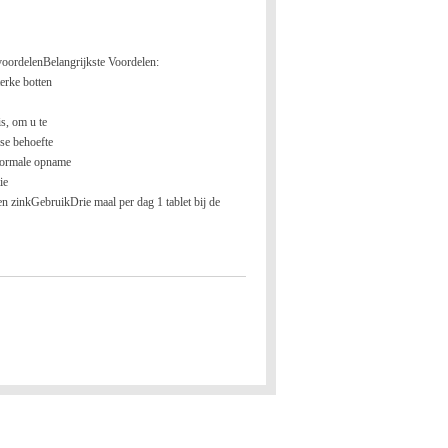
voordelen
Belangrijkste Voordelen:
erke botten
s, om u te
se behoefte
 normale opname
ie
en zink
Gebruik
Drie maal per dag 1 tablet bij de