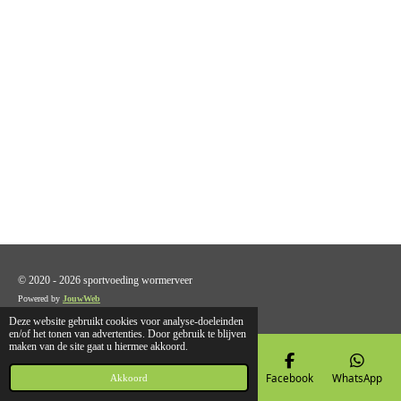
© 2020 - 2026 sportvoeding wormerveer
Powered by
JouwWeb
Deze website gebruikt cookies voor analyse-doeleinden
en/of het tonen van advertenties. Door gebruik te blijven
maken van de site gaat u hiermee akkoord.
E-mailadres
Telefoonnummer
Kaart
Facebook
WhatsApp
Akkoord