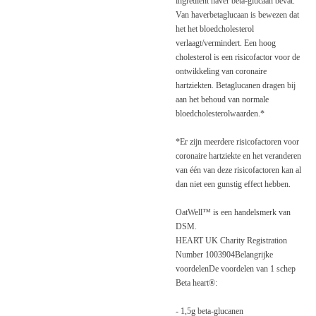
ingrediënt haver beta-glucaan bevat.
Van haverbetaglucaan is bewezen dat
het het bloedcholesterol
verlaagt/vermindert. Een hoog
cholesterol is een risicofactor voor de
ontwikkeling van coronaire
hartziekten. Betaglucanen dragen bij
aan het behoud van normale
bloedcholesterolwaarden.*
*Er zijn meerdere risicofactoren voor
coronaire hartziekte en het veranderen
van één van deze risicofactoren kan al
dan niet een gunstig effect hebben.
OatWell™ is een handelsmerk van
DSM.
HEART UK Charity Registration
Number 1003904
Belangrijke
voordelen
De voordelen van 1 schep
Beta heart®:
- 1,5g beta-glucanen