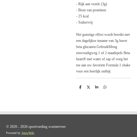
- Rijk aan vezels (3g)
- Bron van proteïnen
- 25 kcal
- Suikervrij
Het gunstige effect wordt bereikt met
een dagelijkse inname van 3g haver
beta glucanen.
Gebruik
Meng
eenvoudigweg 1 of 2 maatlepels Beta
heart® met water of sap of voeg het
toe aan uw favoriete Formula 1 shake
voor een heerlijk ontbijt.
D
D
S
D
e
e
h
e
l
e
a
l
e
l
r
e
n
e
n
© 2020 - 2026 sportvoeding wormerveer
Powered by
JouwWeb