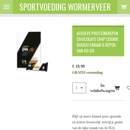
SPORTVOEDING WORMERVEER
Ga
direct
naar
de
hoofdinhoud
ACHIEVE PROTEÏNEREPEN
CHOCOLATE CHIP COOKIE
DOUGH SMAAK 6 REPEN
VAN 60 GR
€ 18,90
GRATIS verzending
In
winkelwagen
Blijf op koers binnen jouw gezonde
en actieve levensstijl, terwijl je geniet
van de rijke smaak van de H24