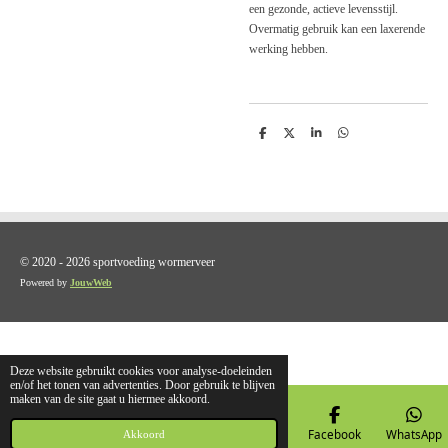
een gezonde, actieve levensstijl.
Overmatig gebruik kan een laxerende
werking hebben.
D
D
S
D
e
e
h
e
l
e
a
l
e
l
r
e
n
e
n
© 2020 - 2026 sportvoeding wormerveer
Powered by
JouwWeb
Deze website gebruikt cookies voor analyse-doeleinden
en/of het tonen van advertenties. Door gebruik te blijven
maken van de site gaat u hiermee akkoord.
E-mailadres
Telefoonnummer
Kaart
Facebook
WhatsApp
Akkoord