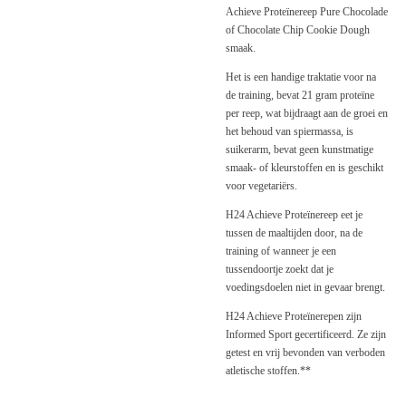
Achieve Proteïnereep Pure Chocolade
of Chocolate Chip Cookie Dough
smaak.
Het is een handige traktatie voor na
de training, bevat 21 gram proteïne
per reep, wat bijdraagt aan de groei en
het behoud van spiermassa, is
suikerarm, bevat geen kunstmatige
smaak- of kleurstoffen en is geschikt
voor vegetariërs.
H24 Achieve Proteïnereep eet je
tussen de maaltijden door, na de
training of wanneer je een
tussendoortje zoekt dat je
voedingsdoelen niet in gevaar brengt.
H24 Achieve Proteïnerepen zijn
Informed Sport gecertificeerd. Ze zijn
getest en vrij bevonden van verboden
atletische stoffen.**