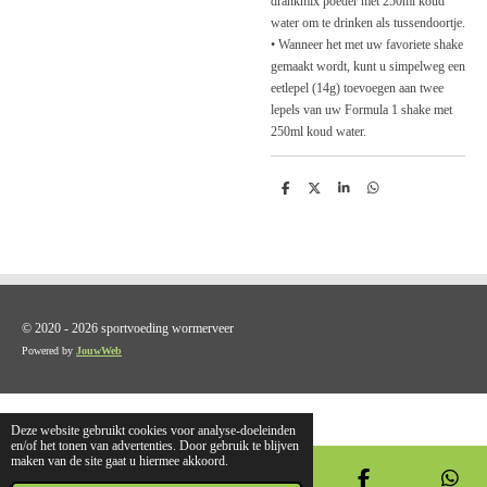
drankmix poeder met 250ml koud
water om te drinken als tussendoortje.
• Wanneer het met uw favoriete shake
gemaakt wordt, kunt u simpelweg een
eetlepel (14g) toevoegen aan twee
lepels van uw Formula 1 shake met
250ml koud water.
D
D
S
D
e
e
h
e
l
e
a
l
e
l
r
e
n
e
n
© 2020 - 2026 sportvoeding wormerveer
Powered by
JouwWeb
Deze website gebruikt cookies voor analyse-doeleinden
en/of het tonen van advertenties. Door gebruik te blijven
maken van de site gaat u hiermee akkoord.