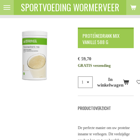
SPORTVOEDING WORMERVEER
Ga
direct
naar
de
hoofdinhoud
PROTEÏNEDRANK MIX
VANILLE 588 G
€ 59,70
GRATIS verzending
In
winkelwagen
PRODUCTOVERZICHT
De perfecte manier om uw proteïne
inname te verhogen. Dit veelzijdige