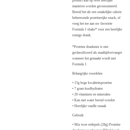
product kan op twee heerlijke
manieren worden geconsumeerd.
Bereid het als een smakelijke calorie
beheersende proteïnerijke snack, of
voeg het toe aan uw favoriete
Formula 1 shake* voor een heerlijke
romige drank.
*Proteïne drankmix is niet
geclassificeerd als maaltijdvervanger
wanneer het gemaakt wordt met
Formula 1.
Belangrijke voordelen
• 15g hoge kwaliteitsproteïne
• 7 gram koolhydraten
• 20 vitaminen en mineralen
• Kan met water bereid worden
• Heerlijke vanille smaak
Gebruik
• Mix twee eetlepels (28g) Proteïne