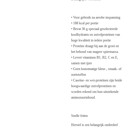
• Voor gebruik na aerobe inspanning
• 188 kcal per portie
• Bevat 36 g speciaal geselecteerde
koolhydraten en zuivelproteïnen van
hoge kwaliteit in iedere portie
• Proteïne draagt bij aan de groei en
het behoud van magere spiermassa
• Levert vitaminen B1, B2, C en E,
samen met ijzer
• Geen kunstmatige kleur-, smaak- of
zoetstoffen
• Caseïne- en wei-proteïnen zijn beide
hoogwaardige zuivelproteïnen en
worden erkend om hun uitstekende
aminozuurinhoud.
Snelle feiten
Herstel is een belangrijk onderdeel