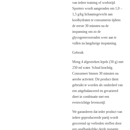
van iedere training of wedstrijd.
Sporters wordt aangeraden om 1,0 –
1,5 g/kg lichaamsgewicht aan
koolhydraten te consumeren tijdens
de eerste 30 minuten na de
inspanning om zo de
glycogeenvoorraden weer aan te
vullen na langdurige inspanning.
Gebruik
Meng 4 afgestreken lepels (50 g) met
250 ml water. Schud krachtig.
Consumeer binnen 30 minuten na
aerobe activiteit. Dit product dient
gebruikt te worden als onderdeel van
een uitgebalanceerd en gevarieerd
dieet in combinatie met een
evenwichtige levensstijl.
We garanderen dat ieder product van
iedere geproduceerde partij wordt
gescreend op verboden stoffen door
een onafhankelijke derde instantie.