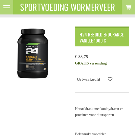
SPORTVOEDING WORMERVEER
Ga
direct
naar
de
hoofdinhoud
H24 REBUILD ENDURANCE
VANILLE 1000 G
€ 88,75
GRATIS verzending
Uitverkocht
Hersteldrank met koolhydraten en
proteïnen voor duursporten.
Belangrijke voordelen