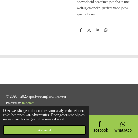
hoeveelheid proteïnen per shake met
weinig calorieën, perfect voor jouw
spieropbouw.
D
D
S
D
e
e
h
e
l
e
a
l
e
l
r
e
n
e
n
© 2020 - 2026 sportvoeding wormerveer
Powered by
JouwWeb
Deze website gebruikt cookies voor analyse-doeleinden
en/of het tonen van advertenties. Door gebruik te blijven
maken van de site gaat u hiermee akkoord.
E-mailadres
Telefoonnummer
Kaart
Facebook
WhatsApp
Akkoord