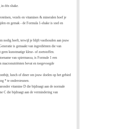
 in één shake.
oteïnen, vezels en vitamines & mineralen hoef je
tijden en gemak - de Formula 1-shake is snel en
m nodig heeft, terwijl je blijft vasthouden aan jouw
eneratie is gemaakt van ingrediënten die van
t geen kunstmatige kleur- of zoetstoffen.
en toename van spiermassa, is Formule 1 een
en macronutriënten bevat en toegevoegde
ntbijt, lunch of diner om jouw doelen op het gebied
ing * te ondersteunen.
ronder vitamine D die bijdraagt ​​aan de normale
e C die bijdraagt ​​aan de vermindering van