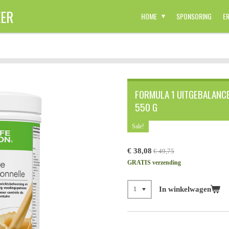
ER
HOME
SPONSORING
E
FORMULA 1 UITGEBALANCE
550 G
Sale!
€ 38,08
€ 49,75
GRATIS verzending
In winkelwagen