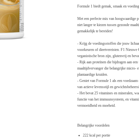
Formule 1 biedt gemak, smaak en voeding
Met een perfecte mix van hoogwaardige pr
niet langer te kiezen tussen gezonde maal
gemakkelijk te bereiden!
- Krijg de voedingsstoffen die jouw lichaa
voorkeuren of dieetvereisten. F1 Nieuwe G
veganistische bron zijn, glutenvrij en beva
- Rijk aan proteïnen die bijdragen ​​aan e
maaltijdvervanger die belangrijke micro- 
plantaardige kruiden.
- Geniet van Formule 1 als een voedzaam o
van actieve levensstijl en gewichtsbeheers
- Het bevat 25 vitamines en mineralen, waa
functie van het immuunsysteem, en vitamin
vermoeidheid en moeheid.
Belangrijke voordelen
222 kcal per portie