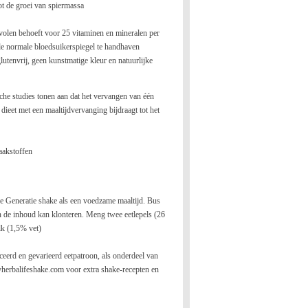
tot de groei van spiermassa
olen behoeft voor 25 vitaminen en mineralen per
 de normale bloedsuikerspiegel te handhaven
lutenvrij, geen kunstmatige kleur en natuurlijke
he studies tonen aan dat het vervangen van één
dieet met een maaltijdvervanging bijdraagt ​​tot het
aakstoffen
 Generatie shake als een voedzame maaltijd. Bus
n de inhoud kan klonteren. Meng twee eetlepels (26
lk (1,5% vet)
ceerd en gevarieerd eetpatroon, als onderdeel van
myherbalifeshake.com voor extra shake-recepten en