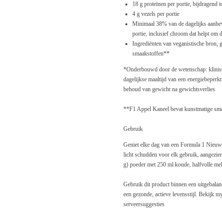
18 g proteïnen per portie, bijdragend 
4 g vezels per portie
Minimaal 38% van de dagelijks aanbev
portie, inclusief chroom dat helpt om
Ingrediënten van veganistische bron, g
smaakstoffen**
*Onderbouwd door de wetenschap: klinisc
dagelijkse maaltijd van een energiebeperkt 
behoud van gewicht na gewichtsverlies
**F1 Appel Kaneel bevat kunstmatige sm
Gebruik
Geniet elke dag van een Formula 1 Nieuwe
licht schudden voor elk gebruik, aangezie
g) poeder met 250 ml koude, halfvolle me
Gebruik dit product binnen een uitgebalan
een gezonde, actieve levensstijl. Bekijk 
serveersuggesties