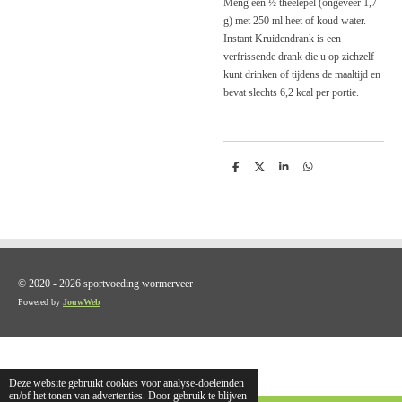
Meng een ½ theelepel (ongeveer 1,7
g) met 250 ml heet of koud water.
Instant Kruidendrank is een
verfrissende drank die u op zichzelf
kunt drinken of tijdens de maaltijd en
bevat slechts 6,2 kcal per portie.
D
D
S
D
e
e
h
e
l
e
a
l
e
l
r
e
n
e
n
© 2020 - 2026 sportvoeding wormerveer
Powered by
JouwWeb
Deze website gebruikt cookies voor analyse-doeleinden
en/of het tonen van advertenties. Door gebruik te blijven