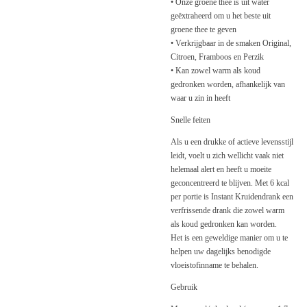
• Onze groene thee is uit water
geëxtraheerd om u het beste uit
groene thee te geven
• Verkrijgbaar in de smaken Original,
Citroen, Framboos en Perzik
• Kan zowel warm als koud
gedronken worden, afhankelijk van
waar u zin in heeft
Snelle feiten
Als u een drukke of actieve levensst­ijl
leidt, voelt u zich wellicht vaak niet
helemaal alert en heeft u moeite
geconcentreerd te bl­ijven. Met 6 kcal
per portie is Instant Kruidendrank een
verfrissende drank die zowel warm
als koud gedronken kan worden.
Het is een geweldige manier om u te
helpen uw dagel­ijks benodigde
vloeistofinname te behalen.
Gebruik