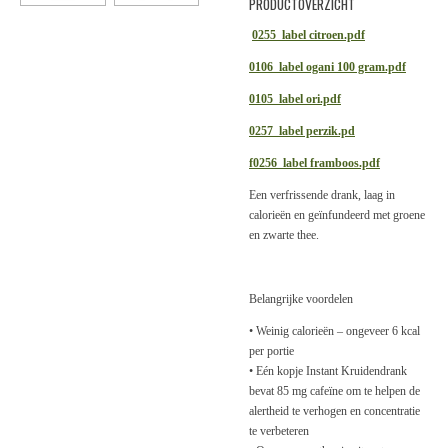
PRODUCTOVERZICHT
0255_label citroen.pdf
0106_label ogani 100 gram.pdf
0105_label ori.pdf
0257_label perzik.pd
f
0256_label framboos.pdf
Een verfrissende drank, laag in
calorieën en geïnfundeerd met groene
en zwarte thee.
Belangrijke voordelen
• Weinig calorieën – ongeveer 6 kcal
per portie
• Eén kopje Instant Kruidendrank
bevat 85 mg cafeïne om te helpen de
alertheid te verhogen en concentratie
te verbeteren