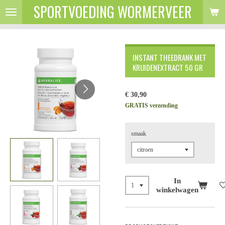
SPORTVOEDING WORMERVEER
Ga
direct
naar
de
hoofdinhoud
INSTANT THEEDRANK MET
KRUIDENEXTRACT 50 GR
€ 30,90
GRATIS verzending
smaak
In
winkelwagen