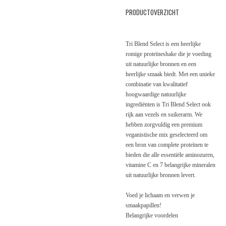
PRODUCTOVERZICHT
Tri Blend Select is een heerlijke
romige proteïneshake die je voeding
uit natuurlijke bronnen en een
heerlijke smaak biedt. Met een unieke
combinatie van kwalitatief
hoogwaardige natuurlijke
ingrediënten is Tri Blend Select ook
rijk aan vezels en suikerarm. We
hebben zorgvuldig een premium
veganistische mix geselecteerd om
een bron van complete proteïnen te
bieden die alle essentiële aminozuren,
vitamine C en 7 belangrijke mineralen
uit natuurlijke bronnen levert.
Voed je lichaam en verwen je
smaakpapillen!
Belangrijke voordelen