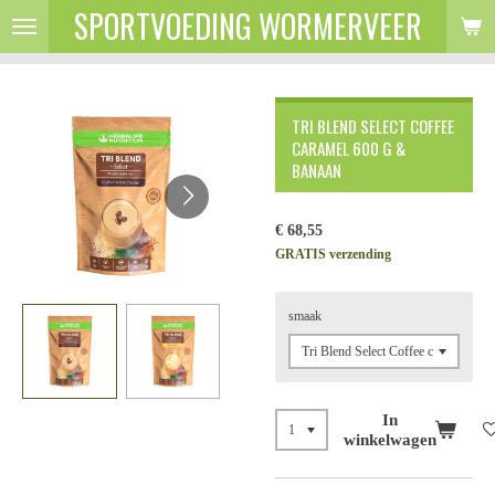
SPORTVOEDING WORMERVEER
Ga
direct
naar
de
hoofdinhoud
TRI BLEND SELECT COFFEE
CARAMEL 600 G &
BANAAN
€ 68,55
GRATIS verzending
smaak
In
winkelwagen