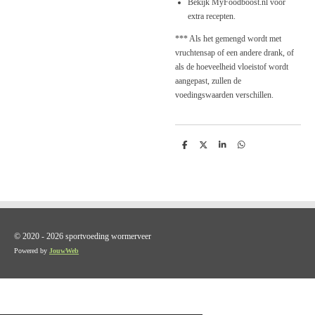
Bekijk MyFoodboost.nl voor
extra recepten.
*** Als het gemengd wordt met
vruchtensap of een andere drank, of
als de hoeveelheid vloeistof wordt
aangepast, zullen de
voedingswaarden verschillen.
D
D
S
D
e
e
h
e
l
e
a
l
e
l
r
e
n
e
n
© 2020 - 2026 sportvoeding wormerveer
Powered by
JouwWeb