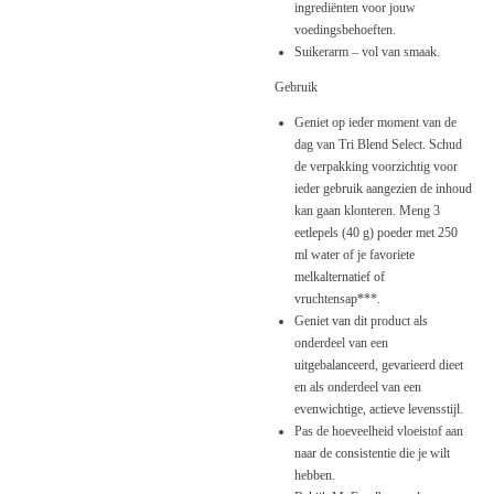
ingrediënten voor jouw
voedingsbehoeften.
Suikerarm – vol van smaak.
Gebruik
Geniet op ieder moment van de
dag van Tri Blend Select. Schud
de verpakking voorzichtig voor
ieder gebruik aangezien de inhoud
kan gaan klonteren. Meng 3
eetlepels (40 g) poeder met 250
ml water of je favoriete
melkalternatief of
vruchtensap***.
Geniet van dit product als
onderdeel van een
uitgebalanceerd, gevarieerd dieet
en als onderdeel van een
evenwichtige, actieve levensstijl.
Pas de hoeveelheid vloeistof aan
naar de consistentie die je wilt
hebben.